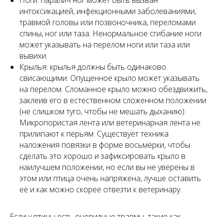
Ноги: паралич ног может быть вызван
интоксикацией, инфекционными заболеваниями,
травмой головы или позвоночника, переломами
спины, ног или таза. Ненормальное сгибание ноги
может указывать на перелом ноги или таза или
вывихи.
Крылья: крылья должны быть одинаково
свисающими. Опущенное крыло может указывать
на перелом. Сломанное крыло можно обездвижить,
заклеив его в естественном сложенном положении
(не слишком туго, чтобы не мешать дыханию).
Микропористая лента или ветеринарная лента не
прилипают к перьям. Существует техника
наложения повязки в форме восьмёрки, чтобы
сделать это хорошо и зафиксировать крыло в
наилучшем положении, но если вы не уверены в
этом или птица очень напряжена, лучше оставить
её и как можно скорее отвезти к ветеринару.
Если у птицы есть очевидные травмы, такие как