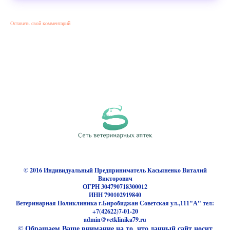
Оставить свой комментарий
© 2016 Индивидуальный Предприниматель Касьяненко Виталий
Викторович
ОГРН 304790718300012
ИНН 790102919840
Ветеринарная Поликлиника г.Биробиджан Советская ул.,111"А" тел:
+7(42622)7-01-20
admin@vetklinika79.ru
© Обращаем Ваше внимание на то, что данный сайт носит