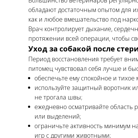
Большинство ветеринаров регулярно
обладают достаточным опытом для их
как и любое вмешательство под нарк
Врач контролирует дыхание, сердечн
протяжении всей операции, чтобы с
Уход за собакой после сте
Период восстановления требует вни
питомец чувствовал себя лучше и бы
обеспечьте ему спокойное и тихое 
используйте защитный воротник и
не трогала швы;
ежедневно осматривайте область р
или выделений;
ограничьте активность минимум на
игр с другими животными;