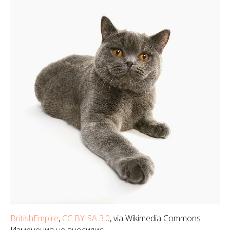
BritishEmpire
,
CC BY-SA 3.0
, via Wikimedia Commons.