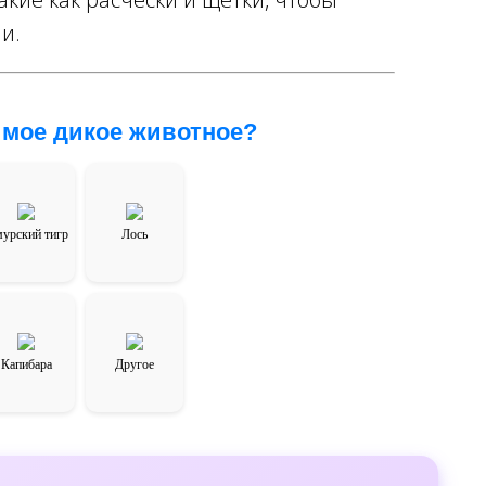
и.
мое дикое животное?
урский тигр
Лось
Капибара
Другое