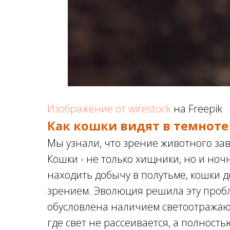
Изображение от wirestock
на Freepik
Как кошки видят в темноте
Мы узнали, что зрение животного зав
Кошки - не только хищники, но и ноч
находить добычу в полутьме, кошки
зрением. Эволюция решила эту пробл
обусловлена наличием светоотражаю
где свет не рассеивается, а полность