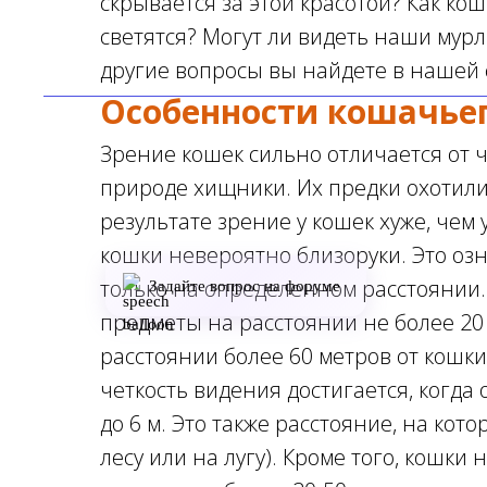
скрывается за этой красотой? Как ко
светятся? Могут ли видеть наши мурл
другие вопросы вы найдете в нашей 
Особенности кошачьег
Зрение кошек сильно отличается от ч
природе хищники. Их предки охотилис
результате зрение у кошек хуже, чем 
кошки невероятно близоруки. Это озн
только на определенном расстоянии.
Задайте вопрос на форуме
предметы на расстоянии не более 20 
расстоянии более 60 метров от кошки
четкость видения достигается, когда 
до 6 м. Это также расстояние, на кот
лесу или на лугу). Кроме того, кошки 