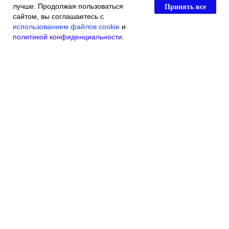
Принять все
лучше. Продолжая пользоваться
сайтом, вы соглашаетесь с
использованием файлов cookie
и
политикой конфиденциальности
.
Главная
Каталог магазина
Акции и скидки
Контакты
© 2016 Индивидуальный Предприниматель Касьяненко Виталий