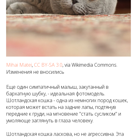
Mihai Matei
,
CC BY-SA 3.0
, via Wikimedia Commons.
Изменения не вносились
Еще один симпатичный малыш, закутанный в
бархатную шубку, - идеальная фотомодель.
Шотландская кошка - одна из немногих пород кошек,
которая может встать на задние лапы, подтянув
передние к груди, на мгновение "стать сусликом" и
умоляюще заглянуть в глаза человеку.
Шотландская кошка ласкова, но не агрессивна. Эта