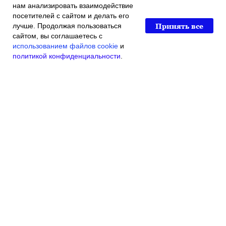
нам анализировать взаимодействие
посетителей с сайтом и делать его
Принять все
лучше. Продолжая пользоваться
сайтом, вы соглашаетесь с
использованием файлов cookie
и
политикой конфиденциальности
.
Главная
Каталог магазина
Акции и скидки
Контакты
© 2016 Индивидуальный Предприниматель Касьяненко
Виталий Викторович
ОГРН 304790718300012
ИНН 790102919840
Ветеринарная Поликлиника г.Биробиджан Советская
ул.,111"А" тел: +7(42622)7-01-20
admin@vetklinika79.ru