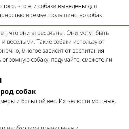
 того, что эти собаки выведены для
ярностью в семье. Большинство собак
ает, что они агрессивны. Они могут быть
и веселыми. Такие собаки используют
Конечно, многое зависит от воспитания
ь огромную собаку, подумайте, сможете ли
и
род собак
змеры и большой вес. Их челюсти мощные,
что необходима правильная и