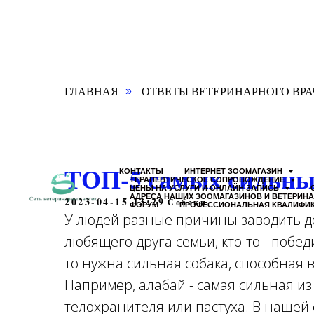
ГЛАВНАЯ
ОТВЕТЫ ВЕТЕРИНАРНОГО ВРА
»
ТОП-5 самых сильных
КОНТАКТЫ
ИНТЕРНЕТ ЗООМАГАЗИН
ТЕРАПЕВТИЧЕСКОЕ СОПРОВОЖДЕНИЕ
ЦЕНЫ НА УСЛУГИ И ОНЛАЙН ЗАПИСЬ
АДРЕСА НАШИХ ЗООМАГАЗИНОВ И ВЕТЕРИН
2023-04-15 13:29
Собаки
ФОРУМ
ПРОФЕССИОНАЛЬНАЯ КВАЛИФИ
У людей разные причины заводить до
любящего друга семьи, кто-то - побед
то нужна сильная собака, способная
Например, алабай - самая сильная из
телохранителя или пастуха. В нашей 