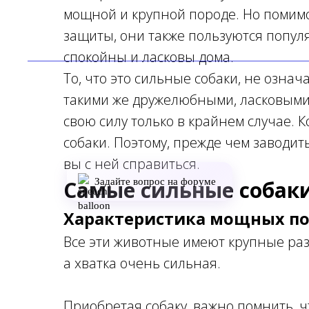
мощной и крупной породе. Но помимо
защиты, они также пользуются попул
спокойны и ласковы дома.
То, что это сильные собаки, не означ
такими же дружелюбными, ласковыми 
свою силу только в крайнем случае. 
собаки. Поэтому, прежде чем заводит
вы с ней справиться.
Задайте вопрос на форуме
Самые сильные собак
Характеристика мощных по
Все эти животные имеют крупные ра
а хватка очень сильная.
Приобретая собаку, важно помнить, 