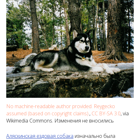
No machine-readable author provided. Reygecko
assumed (based on copyright claims).
,
CC BY-SA 3.0
, via
Wikimedia Commons. Изменения не вносились
Аляскинская ездовая собака
изначально была