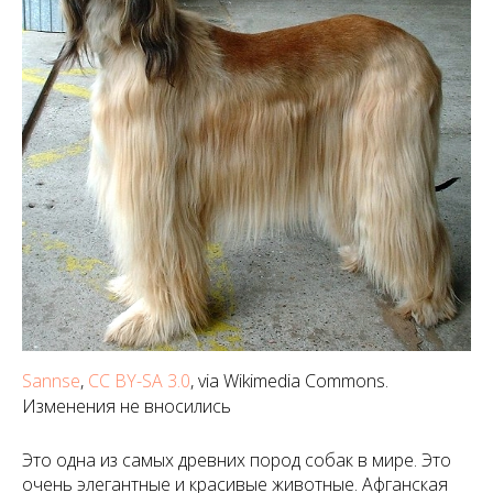
Sannse
,
CC BY-SA 3.0
, via Wikimedia Commons.
Изменения не вносились
Это одна из самых древних пород собак в мире. Это
очень элегантные и красивые животные. Афганская