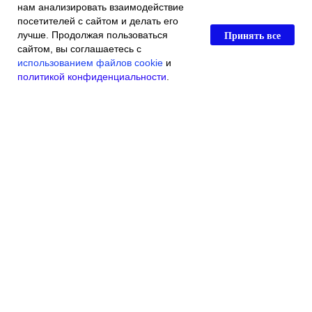
нам анализировать взаимодействие
посетителей с сайтом и делать его
Принять все
лучше. Продолжая пользоваться
сайтом, вы соглашаетесь с
использованием файлов cookie
и
политикой конфиденциальности
.
Главная
Каталог магазина
Акции и скидки
Контакты
© 2016 Индивидуальный Предприниматель Касьяненко Виталий
Викторович
ОГРН 304790718300012
ИНН 790102919840
Ветеринарная Поликлиника г.Биробиджан Советская ул.,111"А" тел:
+7(42622)7-01-20
admin@vetklinika79.ru