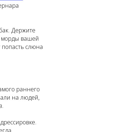
бернара
бак. Держите
г морды вашей
ет попасть слюна
амого раннего
гали на людей,
в.
 дрессировке.
егда