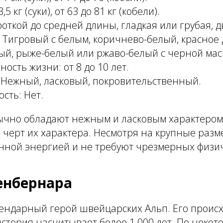
,5 кг (суки), от 63 до 81 кг (кобели).
роткой до средней длины, гладкая или грубая, 
 Тигровый с белым, коричнево-белый, красное 
й, рыже-белый или ржаво-белый с черной маск
ость жизни: от 8 до 10 лет.
 Нежный, ласковый, покровительственный.
сть: Нет.
чно обладают нежным и ласковым характером
из черт их характера. Несмотря на крупные разм
нной энергией и не требуют чрезмерных физич
енбернара
гендарный герой швейцарских Альп. Его проис
история насчитывает более 1 000 лет. По неко