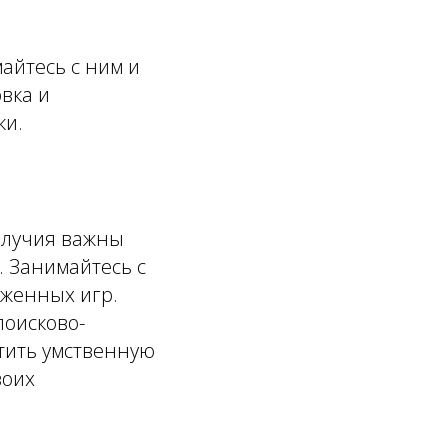
айтесь с ним и
вка и
ки.
олучия важны
 Занимайтесь с
яженных игр.
поисково-
тить умственную
воих