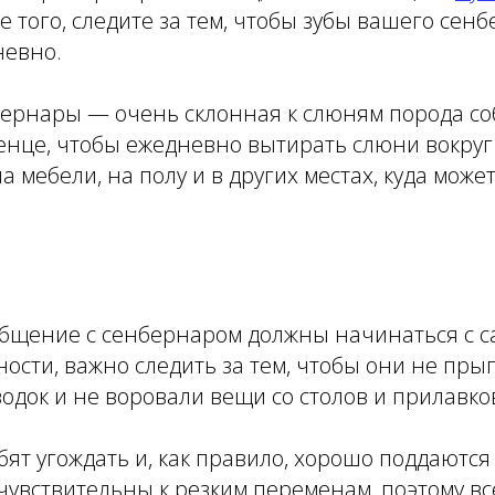
ме того, следите за тем, чтобы зубы вашего сен
невно.
бернары — очень склонная к слюням порода со
тенце, чтобы ежедневно вытирать слюни вокру
на мебели, на полу и в других местах, куда мож
общение с сенбернаром должны начинаться с с
тности, важно следить за тем, чтобы они не пры
водок и не воровали вещи со столов и прилавко
т угождать и, как правило, хорошо поддаются
чувствительны к резким переменам, поэтому вс