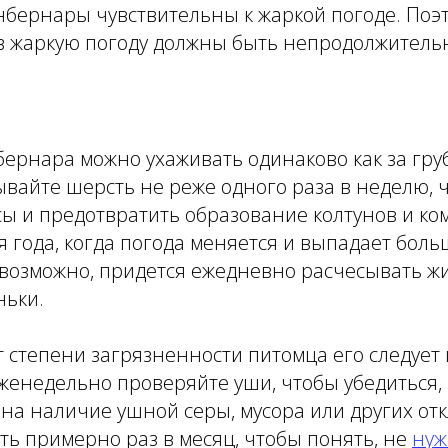
нбернары чувствительны к жаркой погоде. Поэ
 в жаркую погоду должны быть непродолжитель
ернара можно ухаживать одинаково как за грубо
ывайте шерсть не реже одного раза в неделю, 
 и предотвратить образование колтунов и ком
мя года, когда погода меняется и выпадает боль
 возможно, придется ежедневно расчесывать ж
ньки.
т степени загрязненности питомца его следует 
женедельно проверяйте уши, чтобы убедиться, 
е на наличие ушной серы, мусора или других от
ть примерно раз в месяц, чтобы понять, не
нуж