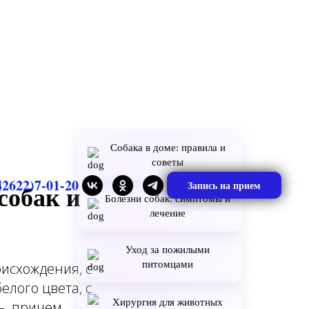
Собака в доме: правила и
советы
42622)7-01-20
Запись на прием
собак и
Болезни собак: симптомы и
лечение
Уход за пожилыми
питомцами
исхождения, с
лого цвета, с
Хирургия для животных
ь, причем