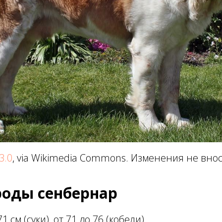
3.0
, via Wikimedia Commons. Изменения не вно
роды сенбернар
71 см (суки), от 71 до 76 (кобели).