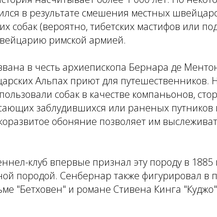
ился в результате смешения местных швейцарс
их собак (вероятно, тибетских мастифов или по
вейцарию римской армией.
звана в честь архиепископа Бернара де Менто
царских Альпах приют для путешественников. 
пользовали собак в качестве компаньонов, сто
асающих заблудившихся или раненых путников
окоразвитое обоняние позволяет им выслежива
ннел-клуб впервые признал эту породу в 1885 г
ой породой. Сенбернар также фигурировал в по
ьме "Бетховен" и романе Стивена Кинга "Куджо"