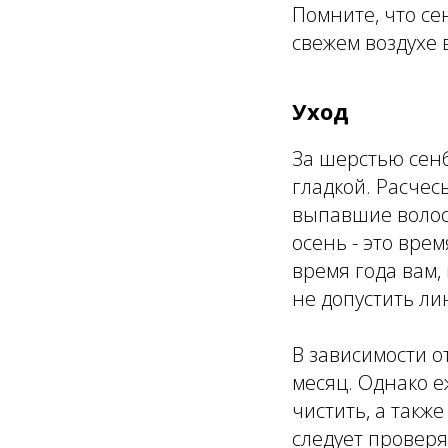
Помните, что се
свежем воздухе
Уход
За шерстью сенб
гладкой. Расчес
выпавшие волосы
осень - это вре
время года вам,
не допустить ли
В зависимости о
месяц. Однако е
чистить, а такж
следует проверя