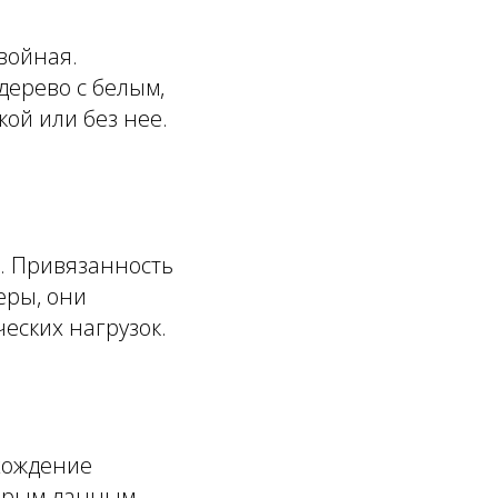
двойная.
дерево с белым,
ой или без нее.
. Привязанность
еры, они
еских нагрузок.
хождение
торым данным,