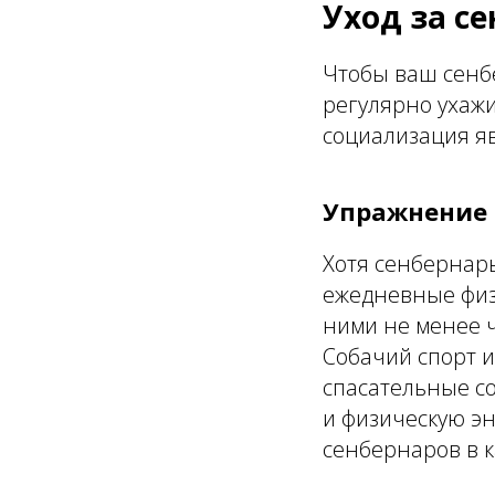
Уход за с
Чтобы ваш сенбе
регулярно ухажи
социализация я
Упражнение
Хотя сенбернары
ежедневные физ
ними не менее ч
Собачий спорт и
спасательные со
и физическую э
сенбернаров в к