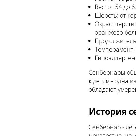
Вес: от 54 до 63
Шерсть: от ко
Окрас шерсти:
оранжево-белы
Продолжительн
Темперамент:
Гипоаллергено
Сенбернары обы
к детям - одна 
обладают умере
История с
Сенбернар - ле
неизвестно, но 