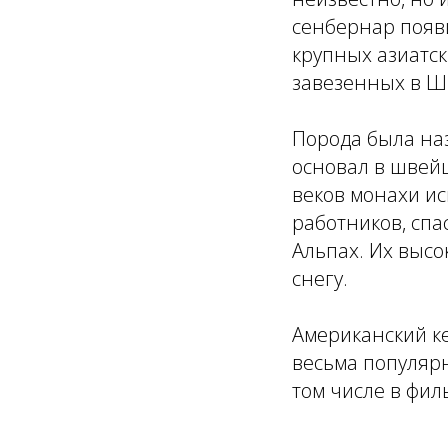
сенбернар появ
крупных азиатск
завезенных в Ш
Порода была на
основал в швей
веков монахи ис
работников, сп
Альпах. Их выс
снегу.
Американский ке
весьма популярн
том числе в фил