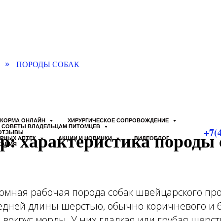
ПОРОДЫ СОБАК
»
КОРМА ОНЛАЙН
ХИРУРГИЧЕСКОЕ СОПРОВОЖДЕНИЕ
СОВЕТЫ ВЛАДЕЛЬЦАМ ПИТОМЦЕВ
+7(
р: характеристика породы 
ОТЗЫВЫ
АРНЫХ АПТЕК
АКЦИИ И НОВИНКИ
ВИДЕОБЛОГ
КАЦИЯ
омная рабочая порода собак швейцарского про
едней длины шерстью, обычно коричневого и бе
вокруг морды. У них гладкая или грубая шерст