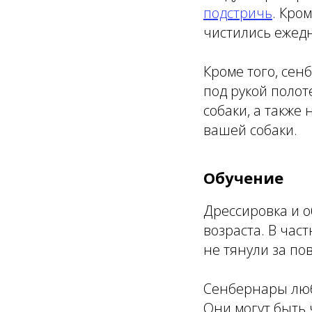
подстричь
. Кро
чистились ежед
Кроме того, сен
под рукой поло
собаки, а также 
вашей собаки.
Обучение
Дрессировка и 
возраста. В час
не тянули за по
Сенбернары любя
Они могут быть 