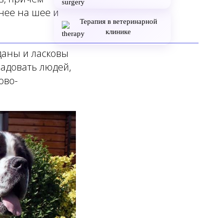
ннее на шее и
Терапия в ветеринарной
клинике
даны и ласковы
радовать людей,
ово-