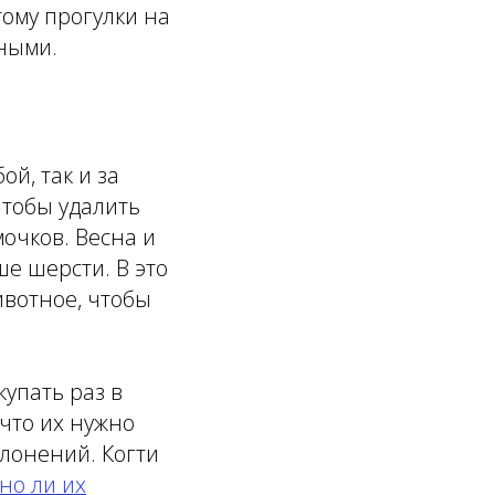
тому прогулки на
ными.
й, так и за
чтобы удалить
очков. Весна и
ше шерсти. В это
ивотное, чтобы
купать раз в
что их нужно
клонений. Когти
но ли их