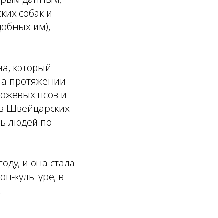
ких собак и
добных им),
на, который
На протяжении
рожевых псов и
 в Швейцарских
ть людей по
оду, и она стала
п-культуре, в
.