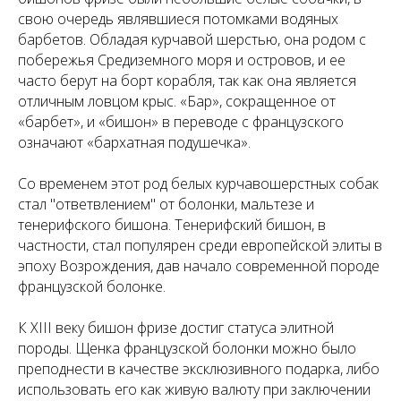
свою очередь являвшиеся потомками водяных
барбетов. Обладая курчавой шерстью, она родом с
побережья Средиземного моря и островов, и ее
часто берут на борт корабля, так как она является
отличным ловцом крыс. «Бар», сокращенное от
«барбет», и «бишон» в переводе с французского
означают «бархатная подушечка».
Со временем этот род белых курчавошерстных собак
стал "ответвлением" от болонки, мальтезе и
тенерифского бишона. Тенерифский бишон, в
частности, стал популярен среди европейской элиты в
эпоху Возрождения, дав начало современной породе
французской болонке.
К XIII веку бишон фризе достиг статуса элитной
породы. Щенка французской болонки можно было
преподнести в качестве эксклюзивного подарка, либо
использовать его как живую валюту при заключении