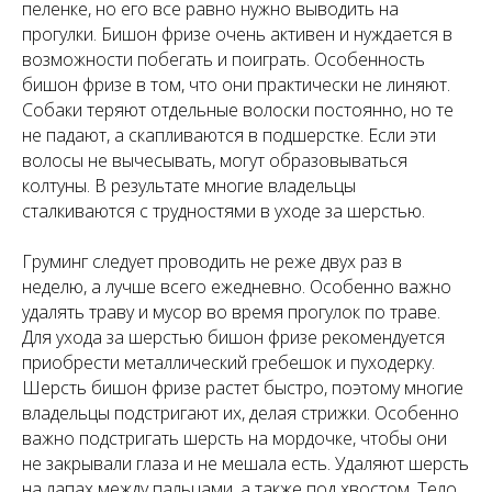
пеленке, но его все равно нужно выводить на
прогулки. Бишон фризе очень активен и нуждается в
возможности побегать и поиграть. Особенность
бишон фризе в том, что они практически не линяют.
Собаки теряют отдельные волоски постоянно, но те
не падают, а скапливаются в подшерстке. Если эти
волосы не вычесывать, могут образовываться
колтуны. В результате многие владельцы
сталкиваются с трудностями в уходе за шерстью.
Груминг следует проводить не реже двух раз в
неделю, а лучше всего ежедневно. Особенно важно
удалять траву и мусор во время прогулок по траве.
Для ухода за шерстью бишон фризе рекомендуется
приобрести металлический гребешок и пуходерку.
Шерсть бишон фризе растет быстро, поэтому многие
владельцы подстригают их, делая стрижки. Особенно
важно подстригать шерсть на мордочке, чтобы они
не закрывали глаза и не мешала есть. Удаляют шерсть
на лапах между пальцами, а также под хвостом. Тело