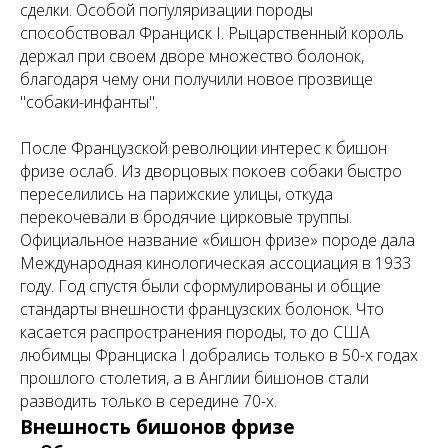
сделки. Особой популяризации породы
способствовал Франциск I. Рыцарственный король
держал при своем дворе множество болонок,
благодаря чему они получили новое прозвище
"собаки-инфанты".
После Французской революции интерес к бишон
фризе ослаб. Из дворцовых покоев собаки быстро
переселились на парижские улицы, откуда
перекочевали в бродячие цирковые труппы.
Официальное название «бишон фризе» породе дала
Международная кинологическая ассоциация в 1933
году. Год спустя были сформулированы и общие
стандарты внешности французских болонок. Что
касается распространения породы, то до США
любимцы Франциска I добрались только в 50-х годах
прошлого столетия, а в Англии бишонов стали
разводить только в середине 70-х.
Внешность бишонов фризе