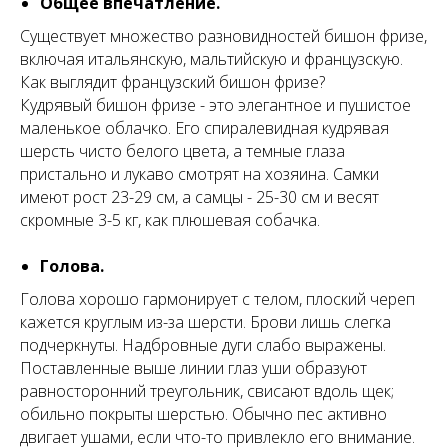
Общее впечатление.
Существует множество разновидностей бишон фризе,
включая итальянскую, мальтийскую и французскую.
Как выглядит французский бишон фризе?
Кудрявый бишон фризе - это элегантное и пушистое
маленькое облачко. Его спиралевидная кудрявая
шерсть чисто белого цвета, а темные глаза
пристально и лукаво смотрят на хозяина. Самки
имеют рост 23-29 см, а самцы - 25-30 см и весят
скромные 3-5 кг, как плюшевая собачка.
Голова.
Голова хорошо гармонирует с телом, плоский череп
кажется круглым из-за шерсти. Брови лишь слегка
подчеркнуты. Надбровные дуги слабо выражены.
Поставленные выше линии глаз уши образуют
равносторонний треугольник, свисают вдоль щек;
обильно покрыты шерстью. Обычно пес активно
двигает ушами, если что-то привлекло его внимание.