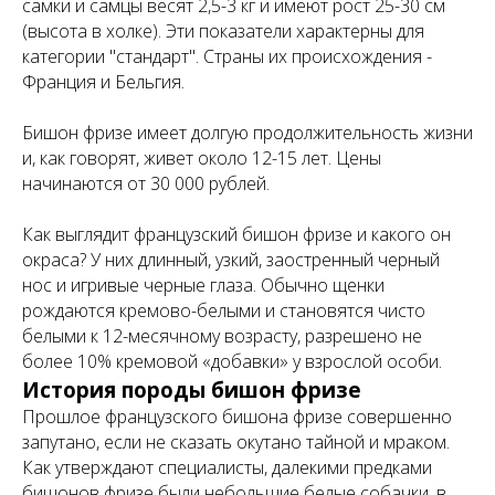
самки и самцы весят 2,5-3 кг и имеют рост 25-30 см
(высота в холке). Эти показатели характерны для
категории "стандарт". Страны их происхождения -
Франция и Бельгия.
Бишон фризе имеет долгую продолжительность жизни
и, как говорят, живет около 12-15 лет. Цены
начинаются от 30 000 рублей.
Как выглядит французский бишон фризе и какого он
окраса? У них длинный, узкий, заостренный черный
нос и игривые черные глаза. Обычно щенки
рождаются кремово-белыми и становятся чисто
белыми к 12-месячному возрасту, разрешено не
более 10% кремовой «добавки» у взрослой особи.
История породы бишон фризе
Прошлое французского бишона фризе совершенно
запутано, если не сказать окутано тайной и мраком.
Как утверждают специалисты, далекими предками
бишонов фризе были небольшие белые собачки, в