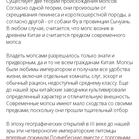
Существует две теории происхождения мопсов.
Согласно одной теории, они произошли от
скрещивания пекинеса и короткошерстной породы, а
согласно другой - от собаки Фу в провинции Сычуань.
В любом случае, считается, что мопс возник в
древнем Китае и считается предком современного
мопса.
Владеть мопсами разрешалось только знати и
придворным, да и то не всем гражданам Китая. Мопсы
были любимы императором и получали все удобства
жизни, включая отдельные комнаты, слуг, эскорт и
обычный рацион, недоступный среднему классу. Еще
до нашей эры китайские заводчики культивировали
определенный характер и отличительную внешность.
Современные мопсы имеют мало сходства со своими
предками, поскольку они прошли тщательный отбор.
В эпоху географических открытий в III веке до нашей
эры эти четвероногие императорские питомцы
впервые покинули Поднебесную вместе с торговыми