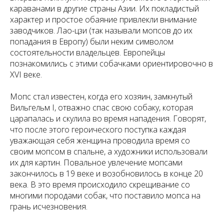
караванами в другие страны Азии. Их покладистый
характер и простое обаяние привлекли внимание
заводчиков. Лао-цзи (так называли мопсов до их
попадания в Европу) были неким символом
состоятельности владельцев. Европейцы
познакомились с этими собачками ориентировочно в
XVI веке.
Мопс стал известен, когда его хозяин, замкнутый
Вильгельм I, отважно спас свою собаку, которая
царапалась и скулила во время нападения. Говорят,
что после этого героического поступка каждая
уважающая себя женщина проводила время со
своим мопсом в спальне, а художники использовали
их для картин. Повальное увлечение мопсами
закончилось в 19 веке и возобновилось в конце 20
века. В это время происходило скрещивание со
многими породами собак, что поставило мопса на
грань исчезновения.