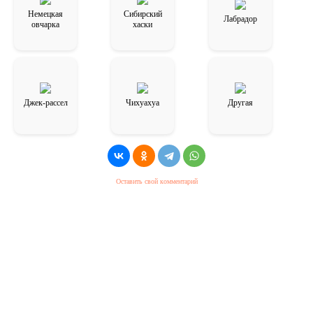
Немецкая
Сибирский
Лабрадор
овчарка
хаски
Джек-рассел
Чихуахуа
Другая
Оставить свой комментарий