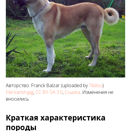
Авторство: Franck Balzar (uploaded by
Tibilou
).
File:Varish.jpg
,
CC BY-SA 3.0
,
Ссылка
. Изменения не
вносились
Краткая характеристика
породы