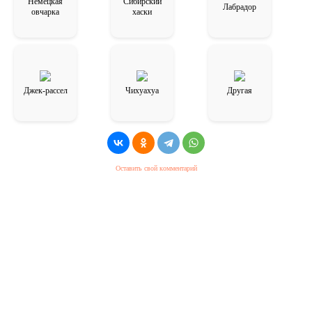
Немецкая
Сибирский
Лабрадор
овчарка
хаски
Джек-рассел
Чихуахуа
Другая
Оставить свой комментарий