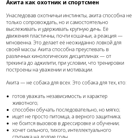
Акита как охотник и спортсмен
Унаследовав охотничьи инстинкты, акита способна не
только сопровождать, но и самостоятельно
выслеживать и удерживать крупную дичь. Её
движения пластичны, почти кошачьи, а реакция —
мгновенна. Это делает её неожиданно ловкой для
своей массы. Акита способна преуспевать в
различных кинологических дисциплинах — от
трекинга до аджилити, при условии, что тренировки
построены на уважении и мотивации.
Акита — не собака для всех. Это собака для тех, кто:
готов уважать независимость и характер
животного;
способен обучать последовательно, но мягко;
ищет не просто питомца, а верного защитника;
не боится вызовов в дрессировке и обучении;
хочет сильного, тихого, интеллектуального
спутника на долгие годы.