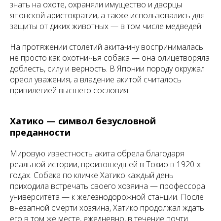
знать на охоте, охраняли имущество и дворцы
японской аристократии, а также использовались для
защиты от диких животных — в том числе медведей.
На протяжении столетий акита-ину воспринималась
не просто как охотничья собака — она олицетворяла
доблесть, силу и верность. В Японии породу окружал
ореол уважения, а владение акитой считалось
привилегией высшего сословия.
Хатико — символ безусловной
преданности
Мировую известность акита обрела благодаря
реальной истории, произошедшей в Токио в 1920-х
годах. Собака по кличке Хатико каждый день
приходила встречать своего хозяина — профессора
университета — к железнодорожной станции. После
внезапной смерти хозяина, Хатико продолжал ждать
его в том же месте, ежедневно, в течение почти