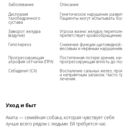
Заболевание
Описание
Дисплазия 
Генетическое нарушение развития,
тазобедренного 
Пациенты могут испытывать боль и
сустава
Заворот желудка 
Угроза жизни: желудок переполняетс
(вздутие)
препятствует кровообращению и 
Гипотиреоз
Снижение функции щитовидной жел
весовым и нервным нарушениям.
Прогрессирующая 
Постепенная потеря зрения, начина
атрофия сетчатки (ПРА)
прогрессирующая вплоть до полно
Себаденит (СА)
Воспаление сальных желез, проявл
и неприятным запахом. Часто треб
лечения.
Уход и быт
Акита — семейная собака, которая чувствует себя
лучше всего рядом с людьми. Ей требуется час