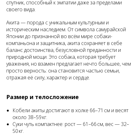
спутник, способный к эмпатии даже за пределами
своего вида.
Акита — порода с уникальным культурным и
историческим наследием. От символа самурайской
Японии до признанной во всём мире собаки-
компаньона и защитника, акита сохраняет в себе
баланс достоинства, безусловной преданности и
природной мощи. Это собака, которая требует
уважения, но взамен предлагает нечто большее, чем
просто верность: она становится частью семьи,
отражая её силу, характер и сердце.
Размер и телосложение
Кобели акиты достигают в холке 66–71 см и весят
около 38–59 кг.
Суки чуть компактнее: рост — 61–66 см, вес — 32–
50 кг.