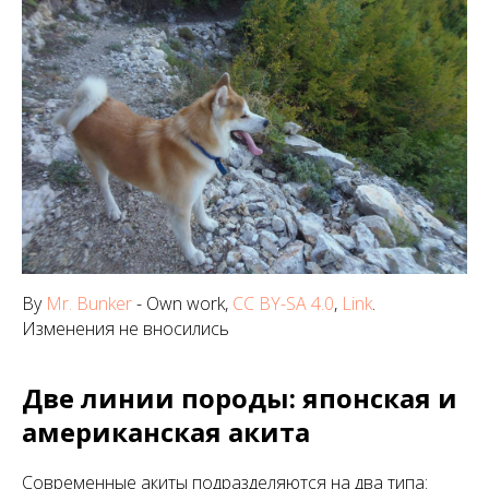
By
Mr. Bunker
-
Own work
,
CC BY-SA 4.0
,
Link
.
Изменения не вносились
Две линии породы: японская и
американская акита
Современные акиты подразделяются на два типа: