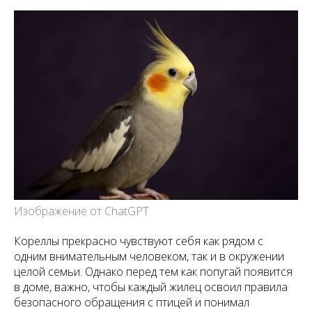
Изображение от ChatGPT
Кореллы прекрасно чувствуют себя как рядом с
одним внимательным человеком, так и в окружении
целой семьи. Однако перед тем как попугай появится
в доме, важно, чтобы каждый жилец освоил правила
безопасного обращения с птицей и понимал