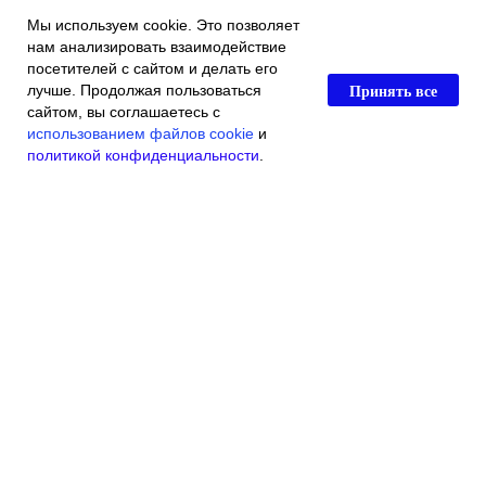
Мы используем cookie. Это позволяет
нам анализировать взаимодействие
посетителей с сайтом и делать его
Принять все
лучше. Продолжая пользоваться
сайтом, вы соглашаетесь с
использованием файлов cookie
и
политикой конфиденциальности
.
Главная
Каталог магазина
Акции и скидки
Контакты
© 2016 Индивидуальный Предприниматель Касьяненко Виталий
Викторович
ОГРН 304790718300012
ИНН 790102919840
Ветеринарная Поликлиника г.Биробиджан Советская ул.,111"А" тел: