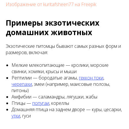
Изображение от kuritafsheen77 на Freepik
Примеры экзотических
домашних животных
Экзотические питомцы бывают самых разных форм и
размеров, включая:
Мелкие млекопитающие — кролики, морские
свинки, хомяки, крысы и мыши
Рептилии — бородатые агамы,
геккон токи
,
черепахи
, змеи (например, маисовые полозы,
питоны)
Амфибии — саламандры, лягушки, жабы
Птицы —
попугаи
, кореллы
Домашняя птица на заднем дворе — куры, цесарки,
утки
, гуси