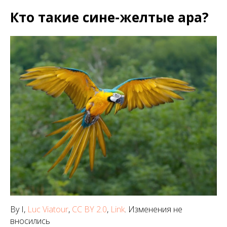
Кто такие сине-желтые ара?
By I,
Luc Viatour
,
CC BY 2.0
,
Link
. Изменения не
вносились