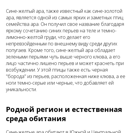
Сине-желтый ара, также известный как сине-золотой
ара, является одной из самых ярких и заметных птиц
семейства ара. Он получил свое название благодаря
яркому сочетанию синих перьев на теле и темно-
лимонно-желтой груди, что делает его
непревзойденным по внешнему виду среди других
попугаев. Кроме того, сине-желтый ара обладает
зелеными перьями чуть выше черного клюва, а его
лицо частично лишено перьев и может краснеть при
возбуждении. У этой птицы также есть черная
"борода" из перьев, расположенная ниже клюва, а ее
ноги темно-серые или черные, что добавляет ей
уникальности.
Родной регион и естественная
среда обитания
Сине-желтые ара обитают в Южной и Центральной