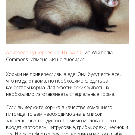
Альфредо Гутьеррес
,
CC BY-SA 4.0
, via Wikimedia
Commons. Изменения не вносились
Хорьки не привередливы в еде. Они будут есть все,
что им дают дома, но необходимо следить за
качеством корма. Для экзотических животных
необходимо изготавливать специальные корма.
Если вы держите хорька в качестве домашнего
питомца, то вам необходимо знать список
запрещенных продуктов. Помимо молока, в него
входят картофель, цитрусовые, грибы, орехи, чеснок и
лук. Не дают фретке речную, жирную и мелкую рыбу.