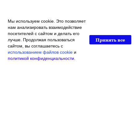
Мы используем cookie. Это позволяет
нам анализировать взаимодействие
посетителей с сайтом и делать его
Принять все
лучше. Продолжая пользоваться
сайтом, вы соглашаетесь с
использованием файлов cookie
и
политикой конфиденциальности
.
Главная
Каталог магазина
Акции и скидки
Контакты
© 2016 Индивидуальный Предприниматель Касьяненко
Виталий Викторович