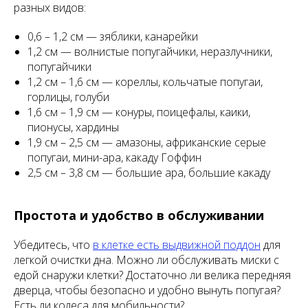
разных видов:
0,6 – 1,2 см — зяблики, канарейки
1,2 см — волнистые попугайчики, неразлучники,
попугайчики
1,2 см – 1,6 см — кореллы, кольчатые попугаи,
горлицы, голуби
1,6 см – 1,9 см — конуры, поицефалы, каики,
пионусы, хардины
1,9 см – 2,5 см — амазоны, африканские серые
попугаи, мини-ара, какаду Гоффин
2,5 см – 3,8 см — большие ара, большие какаду
Простота и удобство в обслуживании
Убедитесь, что
в клетке есть выдвижной поддон
для
легкой очистки дна. Можно ли обслуживать миски с
едой снаружи клетки? Достаточно ли велика передняя
дверца, чтобы безопасно и удобно вынуть попугая?
Есть ли колеса для мобильности?