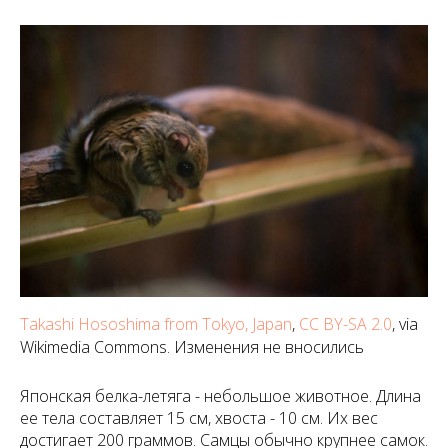
Takashi Hososhima from Tokyo, Japan
,
CC BY-SA 2.0
, via
Wikimedia Commons. Изменения не вносились
Японская белка-летяга - небольшое животное. Длина
ее тела составляет 15 см, хвоста - 10 см. Их вес
достигает 200 граммов. Самцы обычно крупнее самок.