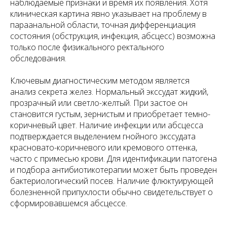
наблюдаемые признаки и время их появления. Хотя
клиническая картина явно указывает на проблему в
параанальной области, точная дифференциация
состояния (обструкция, инфекция, абсцесс) возможна
только после физикального ректального
обследования.
Ключевым диагностическим методом является
анализ секрета желез. Нормальный экссудат жидкий,
прозрачный или светло-желтый. При застое он
становится густым, зернистым и приобретает темно-
коричневый цвет. Наличие инфекции или абсцесса
подтверждается выделением гнойного экссудата
красновато-коричневого или кремового оттенка,
часто с примесью крови. Для идентификации патогена
и подбора антибиотикотерапии может быть проведен
бактериологический посев. Наличие флюктуирующей
болезненной припухлости обычно свидетельствует о
сформировавшемся абсцессе.