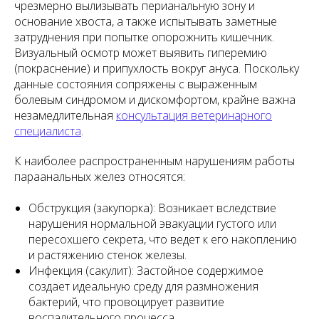
чрезмерно вылизывать перианальную зону и
основание хвоста, а также испытывать заметные
затруднения при попытке опорожнить кишечник.
Визуальный осмотр может выявить гиперемию
(покраснение) и припухлость вокруг ануса. Поскольку
данные состояния сопряжены с выраженным
болевым синдромом и дискомфортом, крайне важна
незамедлительная
консультация ветеринарного
специалиста
.
К наиболее распространенным нарушениям работы
параанальных желез относятся:
Обструкция (закупорка): Возникает вследствие
нарушения нормальной эвакуации густого или
пересохшего секрета, что ведет к его накоплению
и растяжению стенок железы.
Инфекция (сакулит): Застойное содержимое
создает идеальную среду для размножения
бактерий, что провоцирует развитие
воспалительного процесса.