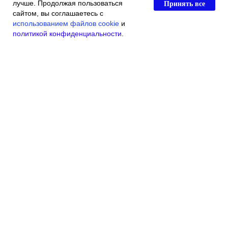
Принять все
лучше. Продолжая пользоваться
сайтом, вы соглашаетесь с
использованием файлов cookie
и
политикой конфиденциальности
.
Главная
Каталог магазина
Акции и скидки
Контакты
© 2016 Индивидуальный Предприниматель Касьяненко Виталий
Викторович