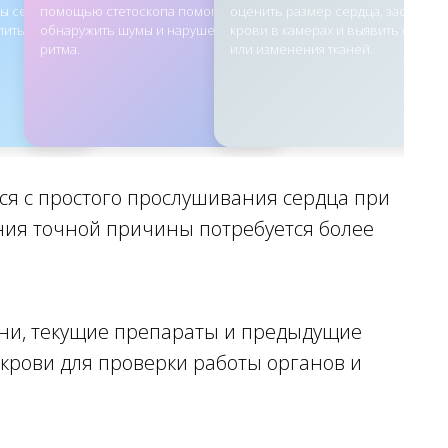
ы сердца,
помощью стетоскопа помогает
оценить размер сердца, застой
лить ритм и
обнаружить шумы и нарушения
крови в камерах и выявить опухол
ритма.
или изменения тканей.
ся с простого прослушивания сердца при
ния точной причины потребуется более
ни, текущие препараты и предыдущие
 крови для проверки работы органов и