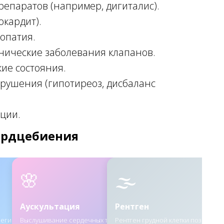
репаратов (например, дигиталис).
кардит).
опатия.
нические заболевания клапанов.
ие состояния.
рушения (гипотиреоз, дисбаланс
ации.
ердцебиения
🌸
🌫
Аускультация
Рентген
егистрирует
Выслушивание сердечных тонов с
Рентген грудной клетки позволяет