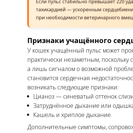
Если пульс стабильно превышает 220 уда
тахикардией — ускоренным сердцебиен
при необходимости ветеринарного вмеш
Признаки учащённого серд
У кошек учащённый пульс может проя
практически незаметным, поскольку с
а лишь сигналом о возможной пробл
становится сердечная недостаточност
возникать следующие признаки:
Цианоз — синеватый оттенок слизи
Затруднённое дыхание или одышк
Кашель и хриплое дыхание.
Дополнительные симптомы, сопрово