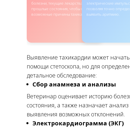
болезни, текущие лекарства и
электрические импульс
прошлые состояния, чтобы выявить
позволяя точно опреде
возможные причины тахикардии.
выявить аритмию.
Выявление тахикардии может начать
помощи стетоскопа, но для определе
детальное обследование:
Сбор анамнеза и анализы
Ветеринар оценивает историю болез
состояния, а также назначает анализ
выявления возможных отклонений.
Электрокардиограмма (ЭКГ)