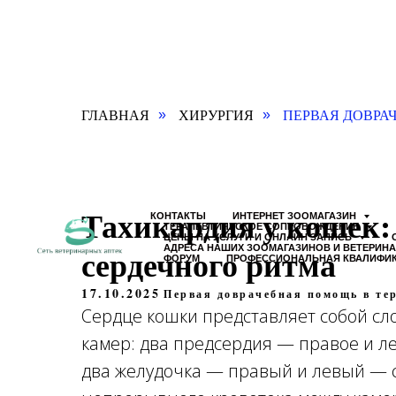
ГЛАВНАЯ
ХИРУРГИЯ
ПЕРВАЯ ДОВРА
»
»
Тахикардия у кошек:
КОНТАКТЫ
ИНТЕРНЕТ ЗООМАГАЗИН
ТЕРАПЕВТИЧЕСКОЕ СОПРОВОЖДЕНИЕ
ЦЕНЫ НА УСЛУГИ И ОНЛАЙН ЗАПИСЬ
сердечного ритма
АДРЕСА НАШИХ ЗООМАГАЗИНОВ И ВЕТЕРИН
ФОРУМ
ПРОФЕССИОНАЛЬНАЯ КВАЛИФИ
17.10.2025
Первая доврачебная помощь в те
Сердце кошки представляет собой сл
камер: два предсердия — правое и л
два желудочка — правый и левый — 