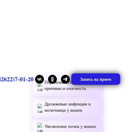
42622)7-01-20
Запись на прием
Переломы зубов у кошек:
причины и опасность
Дрожжевые инфекции и
молочница у кошек
Увеличение почек у кошек