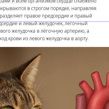
рами и всем организмом сердце снабжено
акрываются в строгом порядке, направляя
 разделяет правое предсердие и правый
дсердие и левый желудочек, легочный
авого желудочка в лёгочную артерию, а
д крови из левого желудочка в аорту.