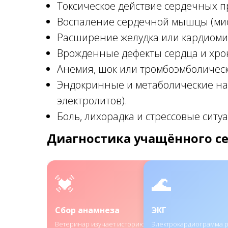
Токсическое действие сердечных п
Воспаление сердечной мышцы (мио
Расширение желудка или кардиоми
Врожденные дефекты сердца и хро
Анемия, шок или тромбоэмболическ
Эндокринные и метаболические на
электролитов).
Боль, лихорадка и стрессовые ситу
Диагностика учащённого с
💓
🌊
Сбор анамнеза
ЭКГ
Ветеринар изучает историю
Электрокардиограмма р