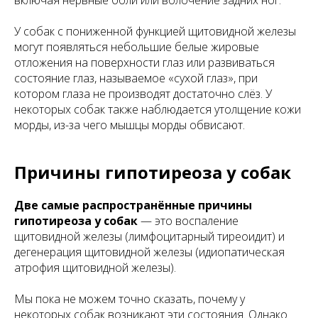
включая нервные боли или волочение задних ног.
У собак с пониженной функцией щитовидной железы
могут появляться небольшие белые жировые
отложения на поверхности глаз или развиваться
состояние глаз, называемое «сухой глаз», при
котором глаза не производят достаточно слёз. У
некоторых собак также наблюдается утолщение кожи
морды, из-за чего мышцы морды обвисают.
Причины гипотиреоза у собак
Две самые распространённые причины
гипотиреоза у собак
— это воспаление
щитовидной железы (лимфоцитарный тиреоидит) и
дегенерация щитовидной железы (идиопатическая
атрофия щитовидной железы).
Мы пока не можем точно сказать, почему у
некоторых собак возникают эти состояния. Однако