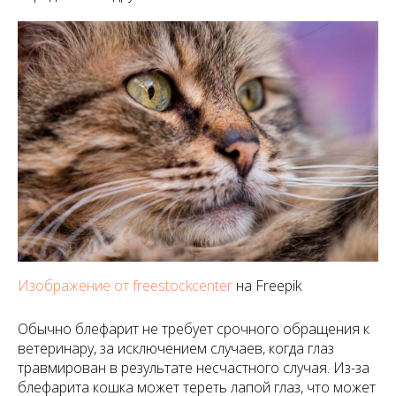
Изображение от freestockcenter
на Freepik
Обычно блефарит не требует срочного обращения к
ветеринару, за исключением случаев, когда глаз
травмирован в результате несчастного случая. Из-за
блефарита кошка может тереть лапой глаз, что может