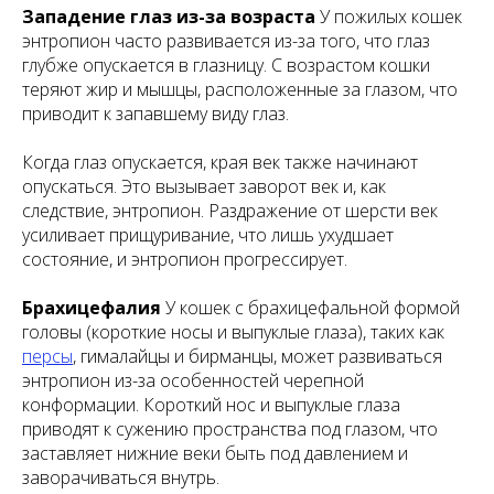
Западение глаз из-за возраста
У пожилых кошек
энтропион часто развивается из-за того, что глаз
глубже опускается в глазницу. С возрастом кошки
теряют жир и мышцы, расположенные за глазом, что
приводит к запавшему виду глаз.
Когда глаз опускается, края век также начинают
опускаться. Это вызывает заворот век и, как
следствие, энтропион. Раздражение от шерсти век
усиливает прищуривание, что лишь ухудшает
состояние, и энтропион прогрессирует.
Брахицефалия
У кошек с брахицефальной формой
головы (короткие носы и выпуклые глаза), таких как
персы
, гималайцы и бирманцы, может развиваться
энтропион из-за особенностей черепной
конформации. Короткий нос и выпуклые глаза
приводят к сужению пространства под глазом, что
заставляет нижние веки быть под давлением и
заворачиваться внутрь.