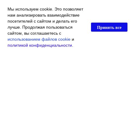
Мы используем cookie. Это позволяет
нам анализировать взаимодействие
посетителей с сайтом и делать его
Принять все
лучше. Продолжая пользоваться
сайтом, вы соглашаетесь с
использованием файлов cookie
и
политикой конфиденциальности
.
Главная
Каталог магазина
Акции и скидки
Контакты
© 2016 Индивидуальный Предприниматель Касьяненко Виталий
Викторович
ОГРН 304790718300012
ИНН 790102919840