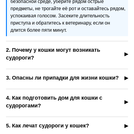
безопасной среде, уберите рядом острые
предметы, не трогайте её рот и оставайтесь рядом,
успокаивая голосом. Засеките длительность
приступа и обратитесь к ветеринару, если он
длится более пяти минут.
2. Почему у кошки могут возникать
судороги?
Причины могут быть различными: эпилепсия,
отравление токсинами, травмы головы, опухоли
3. Опасны ли припадки для жизни кошки?
мозга, инфекционные заболевания или нарушения
Короткие и редкие приступы обычно не угрожают
обмена веществ.
жизни, но продолжительные судороги (более пяти
4. Как подготовить дом для кошки с
минут), частые повторения или остановка дыхания
судорогами?
требуют немедленной ветеринарной помощи.
Обеспечьте мягкие поверхности для отдыха, уберите
опасные предметы, ограничьте доступ к лестницам и
5. Как лечат судороги у кошек?
токсичным веществам, создайте спокойную