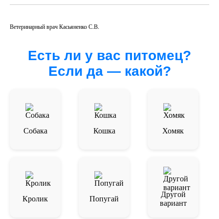
Лечение зависит от причины: назначают
обстановку без громких звуков и яркого света.
противосудорожные препараты при эпилепсии,
устраняют токсические воздействия, лечат инфекции
Ветеринарный врач Касьяненко С.В.
или опухоли, а также могут корректировать рацион
при некоторых неврологических заболеваниях.
Есть ли у вас питомец?
Если да — какой?
Собака
Кошка
Хомяк
Другой
Кролик
Попугай
вариант