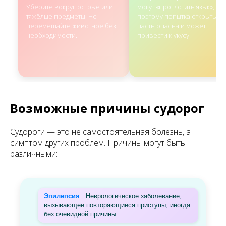
Уберите вокруг острые или
могут «проглотить язык»,
тяжёлые предметы. Не
поэтому попытка открыть
перемещайте животное без
пасть опасна и может
необходимости.
привести к укусу.
Возможные причины судорог
Судороги — это не самостоятельная болезнь, а
симптом других проблем. Причины могут быть
различными:
Эпилепсия
. Неврологическое заболевание,
вызывающее повторяющиеся приступы, иногда
без очевидной причины.