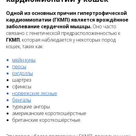
Одной из основных причин гипертрофической
кардиомиопатии (ГКМП) является врождённое
заболевание сердечной мышцы.
Оно часто
связано с генетической предрасположенностью к
ГКМП
, которая наблюдается у некоторых пород
кошек, таких как:
мейн-куны
персы
рэгдоллы
шартрез
сфинксы
норвежские лесные
бенгалы
турецкие ангоры
американские короткошёрстные
британские короткошёрстные.