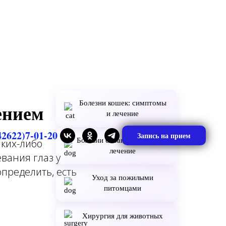
о
Болезни кошек: симптомы
ением
и лечение
42622)7-01-20
Запись на прием
Болезни собак: симптомы и
аких-либо
лечение
вания глаз у
определить, есть
Уход за пожилыми
питомцами
Хирургия для животных