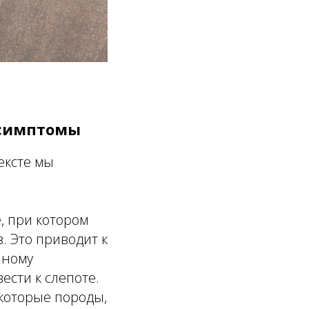
 симптомы
ексте мы
, при котором
. Это приводит к
нному
ести к слепоте.
екоторые породы,