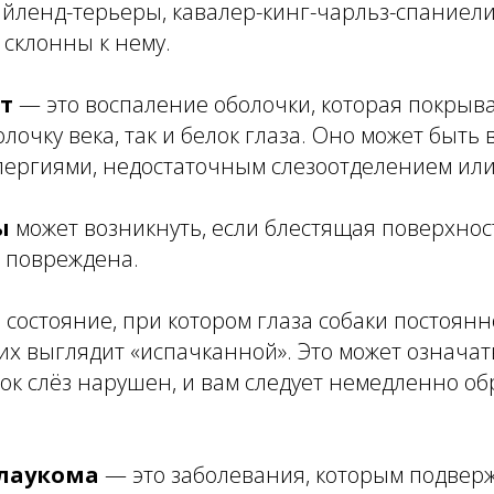
хайленд-терьеры, кавалер-кинг-чарльз-спаниели
 склонны к нему.
т
— это воспаление оболочки, которая покрыва
очку века, так и белок глаза. Оно может быть
лергиями, недостаточным слезоотделением ил
ы
может возникнуть, если блестящая поверхно
 повреждена.
 состояние, при котором глаза собаки постоянн
их выглядит «испачканной». Это может означать
к слёз нарушен, и вам следует немедленно об
глаукома
— это заболевания, которым подверж