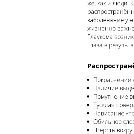
же, как и люди.
распространён
заболевание у н
жизненно важное
Глаукома возни
глаза в результ
Распростран
Покраснение 
Наличие выдел
Помутнение вн
Тусклая повер
Нависание «тр
Обильное сле
Шерсть вокруг