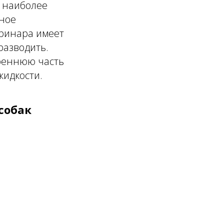
я наиболее
нное
еринара имеет
разводить.
треннюю часть
жидкости.
собак