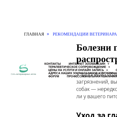
ГЛАВНАЯ
РЕКОМЕНДАЦИИ ВЕТЕРИНАРА
»
Болезни г
распрост
КОНТАКТЫ
ИНТЕРНЕТ ЗООМАГАЗИН
ТЕРАПЕВТИЧЕСКОЕ СОПРОВОЖДЕНИЕ
ЦЕНЫ НА УСЛУГИ И ОНЛАЙН ЗАПИСЬ
У здоровой соба
АДРЕСА НАШИХ ЗООМАГАЗИНОВ И ВЕТЕРИН
ФОРУМ
ПРОФЕССИОНАЛЬНАЯ КВАЛИФИ
загрязнений, вы
собак — нередко
ли у вашего пит
Уход за г