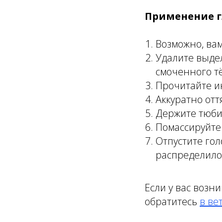
Применение г
Возможно, вам
Удалите выдел
смоченного т
Прочитайте ин
Аккуратно отт
Держите тюбик
Помассируйте 
Отпустите гол
распределилос
Если у вас возн
обратитесь
в ве