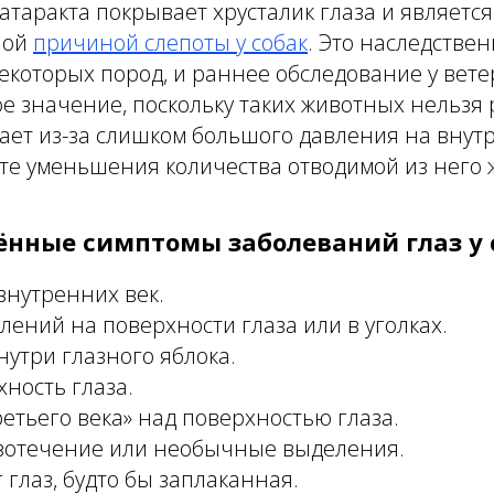
 Катаракта покрывает хрусталик глаза и являетс
ной
причиной слепоты у собак
. Это наследстве
екоторых пород, и раннее обследование у вет
 значение, поскольку таких животных нельзя 
кает из-за слишком большого давления на вну
ате уменьшения количества отводимой из него 
ённые симптомы заболеваний глаз у 
внутренних век.
ений на поверхности глаза или в уголках.
утри глазного яблока.
хность глаза.
етьего века» над поверхностью глаза.
зотечение или необычные выделения.
 глаз, будто бы заплаканная.