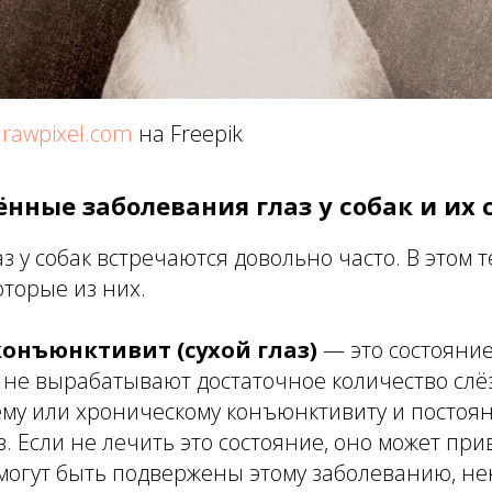
rawpixel.com
на Freepik
ённые заболевания глаз у собак и их
з у собак встречаются довольно часто. В этом т
торые из них.
конъюнктивит (сухой глаз)
— это состояние
не вырабатывают достаточное количество слёз
у или хроническому конъюнктивиту и постоя
. Если не лечить это состояние, оно может прив
 могут быть подвержены этому заболеванию, н