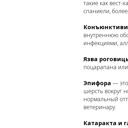
такие как вест-
спаниели, более
Конъюнктиви
внутреннюю обол
инфекциями, ал
Язва роговиц
поцарапана или
Эпифора
— это
шерсть вокруг н
нормальный отто
ветеринару.
Катаракта и 