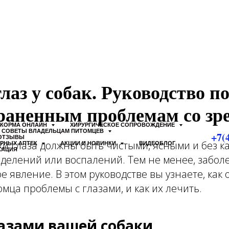
лаз у собак. Руководство п
раненным проблемам со зр
КОРМА ОНЛАЙН
ХИРУРГИЧЕСКОЕ СОПРОВОЖДЕНИЕ
СОВЕТЫ ВЛАДЕЛЬЦАМ ПИТОМЦЕВ
+7(
ОТЗЫВЫ
ки глаза должны быть чистыми, ясными и без к
АРНЫХ АПТЕК
АКЦИИ И НОВИНКИ
ВИДЕОБЛОГ
КАЦИЯ
делений или воспалений. Тем не менее, заболе
е явление. В этом руководстве вы узнаете, как 
омца проблемы с глазами, и как их лечить.
лазами вашей собаки