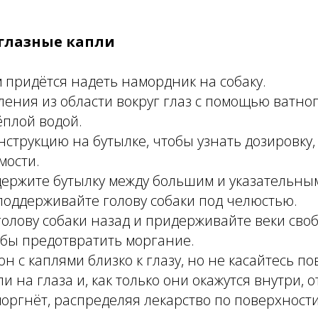
 глазные капли
 придётся надеть намордник на собаку.
ения из области вокруг глаз с помощью ватног
ёплой водой.
струкцию на бутылке, чтобы узнать дозировку,
мости.
держите бутылку между большим и указательны
поддерживайте голову собаки под челюстью.
голову собаки назад и придерживайте веки св
обы предотвратить моргание.
н с каплями близко к глазу, но не касайтесь по
и на глаза и, как только они окажутся внутри, о
оргнёт, распределяя лекарство по поверхности