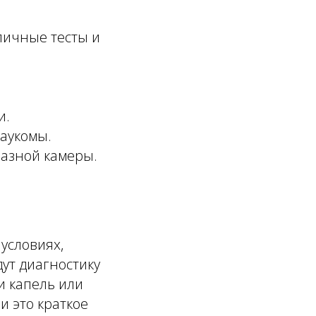
личные тесты и
и.
аукомы.
лазной камеры.
условиях,
ут диагностику
и капель или
и это краткое