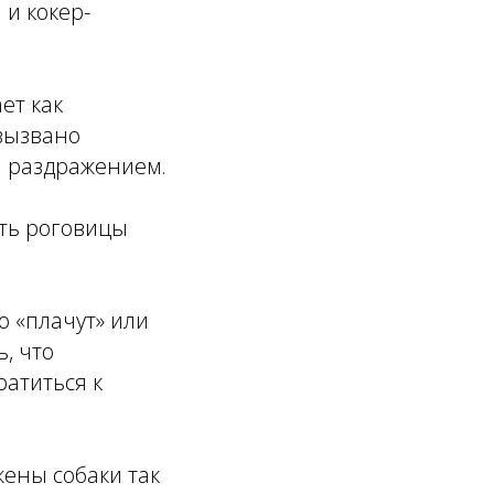
 и кокер-
ет как
 вызвано
и раздражением.
сть роговицы
о «плачут» или
, что
ратиться к
ены собаки так