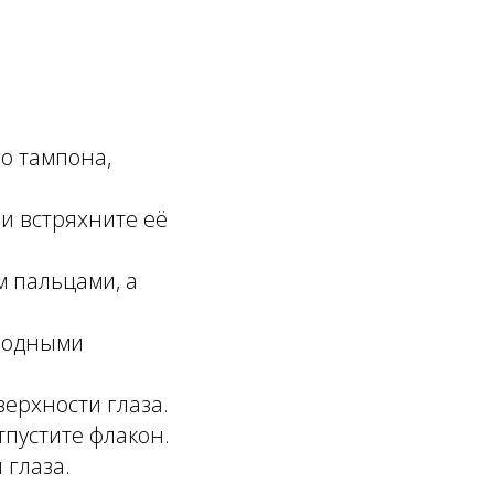
о тампона,
 и встряхните её
м пальцами, а
ободными
верхности глаза.
тпустите флакон.
 глаза.