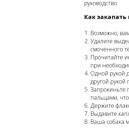
руководство.
Как закапать
Возможно, вам
Удалите выдел
смоченного т
Прочитайте ин
при необходи
Одной рукой 
другой рукой 
Запрокиньте 
пальцами, чт
Держите флако
Выдавите капл
Ваша собака м