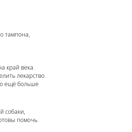
о тампона,
а край века.
елить лекарство.
тво ещё больше
й собаки,
готовы помочь.