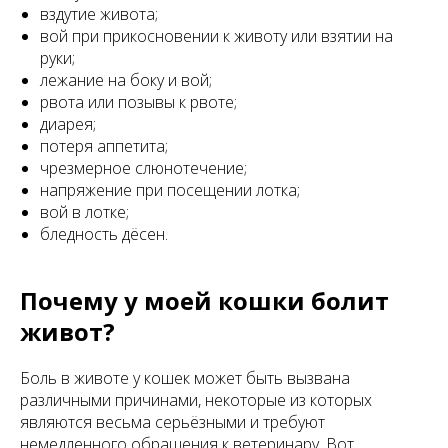
вздутие живота;
вой при прикосновении к животу или взятии на
руки;
лежание на боку и вой;
рвота или позывы к рвоте;
диарея;
потеря аппетита;
чрезмерное слюнотечение;
напряжение при посещении лотка;
вой в лотке;
бледность дёсен.
Почему у моей кошки болит
живот?
Боль в животе у кошек может быть вызвана
различными причинами, некоторые из которых
являются весьма серьёзными и требуют
немедленного обращения к ветеринару. Вот