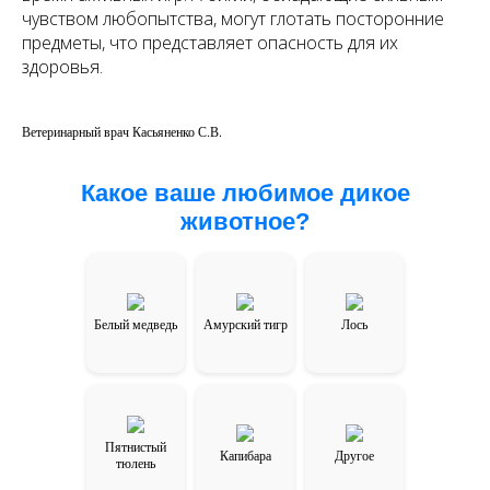
чувством любопытства, могут глотать посторонние
предметы, что представляет опасность для их
здоровья.
Ветеринарный врач Касьяненко С.В.
Какое ваше любимое дикое
животное?
Белый медведь
Амурский тигр
Лось
Пятнистый
Капибара
Другое
тюлень