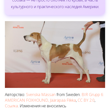
собака — не просто охотник по крови, а часть
культурного и практического наследия Америки.
Авторство:
Svenska Mässan
from Sweden.
BIR Grupp 6:
AMERICAN FOXHOUND, Jääräpää Flikka
,
CC BY 2.0
,
Ссылка
. Изменения не вносились