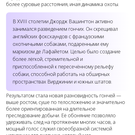
более суровые расстояния, иная динамика охоты.
В XVIII столетии Джордж Вашингтон активно
занимался разведением гончих. Он скрещивал
английских фоксхаундов с французскими
охотничьими собаками, подаренными ему
маркизом де Лафайетом. Целью было создание
более лёгкой, стремительной и
приспособленной к пересечённому рельефу
собаки, способной работать на обширных
пространствах Вирджинии и южных штатов.
Результатом стала новая разновидность гончей —
выше ростом, суше по телосложению и значительно
более ориентированная на длительное
преследование добычи. Её обоняние позволяло
удерживать след на протяжении многих часов, а
мощный голос служил своеобразной системой