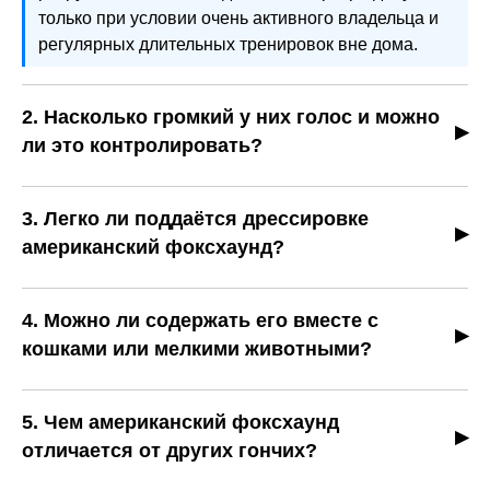
только при условии очень активного владельца и
регулярных длительных тренировок вне дома.
2. Насколько громкий у них голос и можно
ли это контролировать?
Американский фоксхаунд обладает мощным,
протяжным охотничьим воем, который исторически
3. Легко ли поддаётся дрессировке
использовался для передачи сигнала на большие
американский фоксхаунд?
расстояния. Полностью «отключить» эту
Он умен, но независим. В отличие от служебных
особенность невозможно — это часть генетики
пород, ориентированных на постоянный контакт с
породы. Дрессировка может снизить частоту
4. Можно ли содержать его вместе с
человеком, фоксхаунд склонен следовать
вокализации, но при возбуждении или скуке собака
кошками или мелкими животными?
собственным инстинктам. Обучение требует
всё равно будет использовать голос.
Возможно, если собака с раннего возраста
терпения, последовательности и сильной мотивации
социализирована и растёт вместе с другими
(ценные лакомства, интересные задачи). Особенно
5. Чем американский фоксхаунд
питомцами. Однако у породы выражен охотничий
сложно добиться надёжного подзыва вне
отличается от других гончих?
инстинкт, поэтому риск преследования мелких
ограждённой территории.
Главное отличие — сочетание лёгкого, выносливого
животных остаётся. Взрослого фоксхаунда без