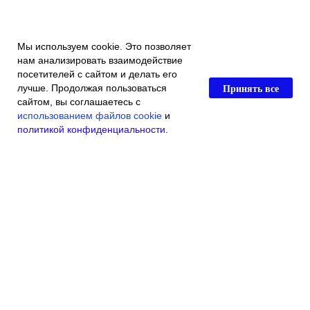
Мы используем cookie. Это позволяет
нам анализировать взаимодействие
посетителей с сайтом и делать его
Принять все
лучше. Продолжая пользоваться
сайтом, вы соглашаетесь с
использованием файлов cookie
и
политикой конфиденциальности
.
Главная
Каталог магазина
Акции и скидки
Контакты
© 2016 Индивидуальный Предприниматель Касьяненко Виталий
Викторович